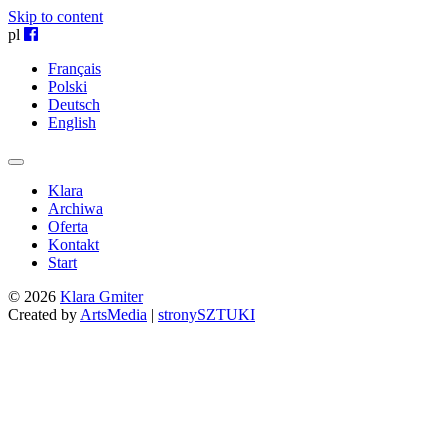
Skip to content
pl
Français
Polski
Deutsch
English
Klara
Archiwa
Oferta
Kontakt
Start
© 2026
Klara Gmiter
Created by
ArtsMedia
|
stronySZTUKI