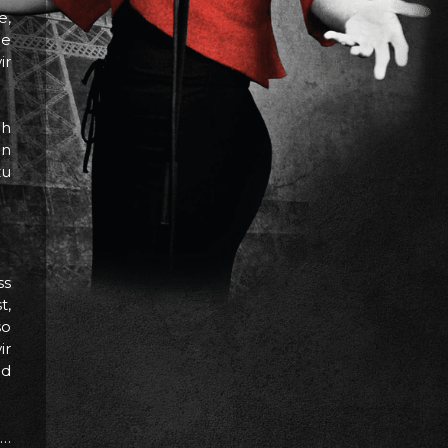
e,
ne
ir
ch
en
zu
ss
t,
so
ir
nd
d…